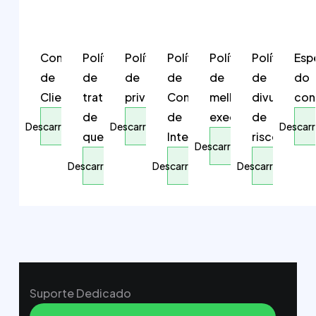
Contrato
Política
Política
Política
Política
Política
Esp
de
de
de
de
de
de
do
Cliente
tratamento
privacidade
Conflitos
melhor
divulgação
con
de
de
execução
de
Descarrega
Descarrega
Descar
queixas
Interesses
riscos
Descarrega
Descarrega
Descarrega
Descarrega
Suporte Dedicado