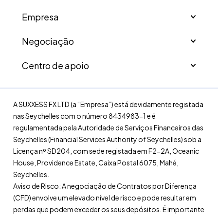
Empresa
Negociação
Centro de apoio
A SUXXESS FX LTD (a “Empresa”) está devidamente registada
nas Seychelles com o número 8434983-1 e é
regulamentada pela Autoridade de Serviços Financeiros das
Seychelles (Financial Services Authority of Seychelles) sob a
Licença nº SD204, com sede registada em F2-2A, Oceanic
House, Providence Estate, Caixa Postal 6075, Mahé,
Seychelles.
Aviso de Risco: A negociação de Contratos por Diferença
(CFD) envolve um elevado nível de risco e pode resultar em
perdas que podem exceder os seus depósitos. É importante