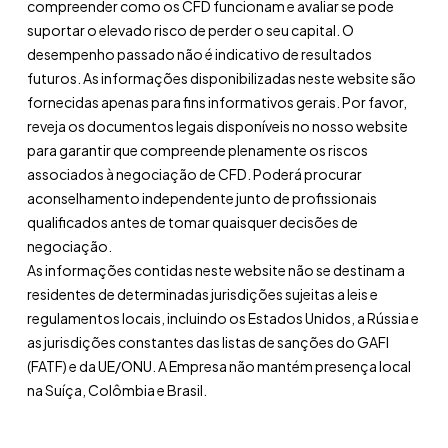
compreender como os CFD funcionam e avaliar se pode
suportar o elevado risco de perder o seu capital. O
desempenho passado não é indicativo de resultados
futuros. As informações disponibilizadas neste website são
fornecidas apenas para fins informativos gerais. Por favor,
reveja os documentos legais disponíveis no nosso website
para garantir que compreende plenamente os riscos
associados à negociação de CFD. Poderá procurar
aconselhamento independente junto de profissionais
qualificados antes de tomar quaisquer decisões de
negociação.
As informações contidas neste website não se destinam a
residentes de determinadas jurisdições sujeitas a leis e
regulamentos locais, incluindo os Estados Unidos, a Rússia e
as jurisdições constantes das listas de sanções do GAFI
(FATF) e da UE/ONU. A Empresa não mantém presença local
na Suíça, Colômbia e Brasil.