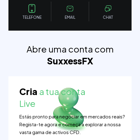
TELEFONE
EMAIL
CHAT
Abre uma conta com
SuxxessFX
Cria
a tua conta
Live
Estás pronto para negociar em mercados reais?
Regista-te agora e começa a explorar a nossa
vasta gama de activos CFD.