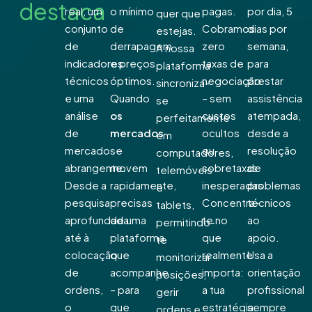
destaca
real, um
o mínimo
pagas.
por dia, 5
quer que
conjunto
de
Cobramos
dias por
estejas.
de
derrapagem
zero
semana,
A nossa
indicadores
e preços
taxas de
para
plataforma
técnicos
óptimos.
negociação
prestar
sincroniza-
e uma
Quando
– sem
assistência
se
análise
os
custos
atempada,
perfeitamente
de
mercados
ocultos
desde a
em
mercado
se
ou
resolução
computadores,
abrangente.
movem
sobretaxas
de
telemóveis
Desde a
rapidamente,
inesperadas.
problemas
e
pesquisa
precisas
Concentra-
técnicos
tablets,
aprofundada
de uma
te no
ao
permitindo-
até à
plataforma
que
apoio.
te
colocação
que
realmente
Usa a
monitorizar
de
acompanhe
importa:
orientação
posições,
ordens,
– para
a tua
profissional
gerir
o
que
estratégia.
sempre
ordens e