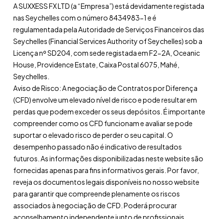
A SUXXESS FX LTD (a “Empresa”) está devidamente registada
nas Seychelles com o número 8434983-1 e é
regulamentada pela Autoridade de Serviços Financeiros das
Seychelles (Financial Services Authority of Seychelles) sob a
Licença nº SD204, com sede registada em F2-2A, Oceanic
House, Providence Estate, Caixa Postal 6075, Mahé,
Seychelles.
Aviso de Risco: A negociação de Contratos por Diferença
(CFD) envolve um elevado nível de risco e pode resultar em
perdas que podem exceder os seus depósitos. É importante
compreender como os CFD funcionam e avaliar se pode
suportar o elevado risco de perder o seu capital. O
desempenho passado não é indicativo de resultados
futuros. As informações disponibilizadas neste website são
fornecidas apenas para fins informativos gerais. Por favor,
reveja os documentos legais disponíveis no nosso website
para garantir que compreende plenamente os riscos
associados à negociação de CFD. Poderá procurar
aconselhamento independente junto de profissionais