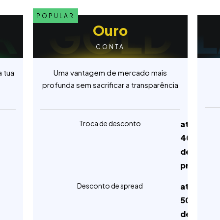
POPULAR
POP
Ouro
CONTA
 tua
Uma vantagem de mercado mais
profunda sem sacrificar a transparência
Troca de desconto
até
40%
de
prata
Desconto de spread
até
50%
de