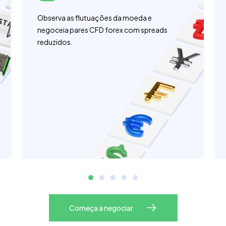
Observa as flutuações da moeda e
negoceia pares CFD forex com spreads
reduzidos.
Começa a negociar