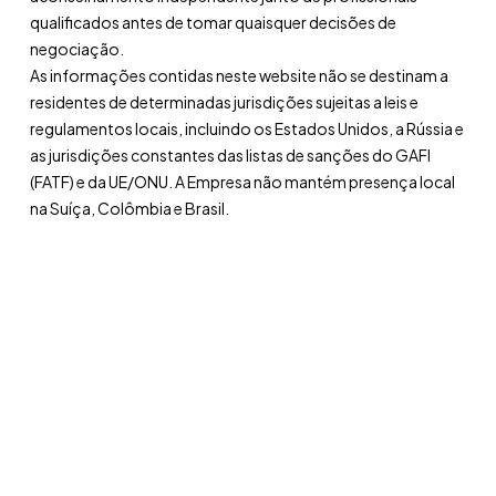
qualificados antes de tomar quaisquer decisões de
negociação.
As informações contidas neste website não se destinam a
residentes de determinadas jurisdições sujeitas a leis e
regulamentos locais, incluindo os Estados Unidos, a Rússia e
as jurisdições constantes das listas de sanções do GAFI
(FATF) e da UE/ONU. A Empresa não mantém presença local
na Suíça, Colômbia e Brasil.