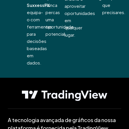
SuxxessFX
nunca
que
aproveitar
equipa-
percas
precisares.
oportunidades
o com
uma
em
ferramentas
oportunidade
qualquer
para
potencial.
lugar.
decisões
baseadas
em
dados.
A tecnologia avançada de gráficos da nossa
plataforma é fornecida pela TradingView.