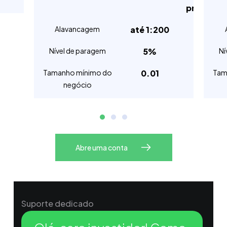
prata
Alavancagem
até 1:200
Nível de paragem
5%
Ní
Tamanho mínimo do
0.01
Tam
negócio
Abre uma conta
Suporte dedicado