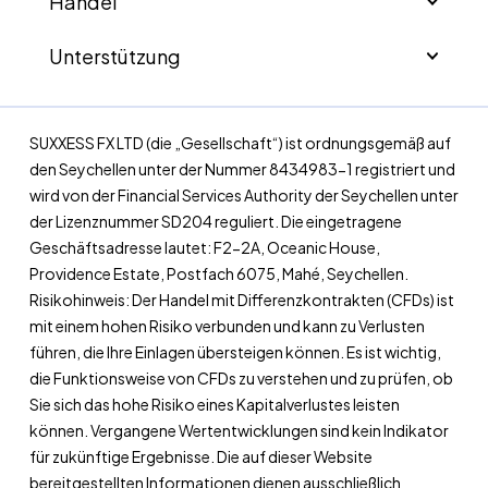
Handel
Unterstützung
SUXXESS FX LTD (die „Gesellschaft“) ist ordnungsgemäß auf
den Seychellen unter der Nummer 8434983-1 registriert und
wird von der Financial Services Authority der Seychellen unter
der Lizenznummer SD204 reguliert. Die eingetragene
Geschäftsadresse lautet: F2-2A, Oceanic House,
Providence Estate, Postfach 6075, Mahé, Seychellen.
Risikohinweis: Der Handel mit Differenzkontrakten (CFDs) ist
mit einem hohen Risiko verbunden und kann zu Verlusten
führen, die Ihre Einlagen übersteigen können. Es ist wichtig,
die Funktionsweise von CFDs zu verstehen und zu prüfen, ob
Sie sich das hohe Risiko eines Kapitalverlustes leisten
können. Vergangene Wertentwicklungen sind kein Indikator
für zukünftige Ergebnisse. Die auf dieser Website
bereitgestellten Informationen dienen ausschließlich