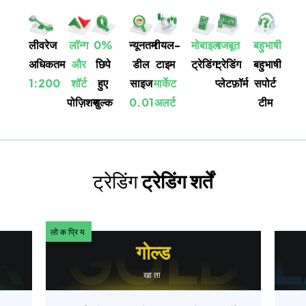
लीवरेज
लॉन्ग
0%
न्यूनतम
रीयल-
मोबाइल
मजबूत
बहुभाषी
अधिकतम
और
छिपे
डील
टाइम
ट्रेडिंग
ट्रेडिंग
बहुभाषी
1:200
शॉर्ट
हुए
साइज
मार्केट
प्लेटफ़ॉर्म
सपोर्ट
पोज़िशन
शुल्क
0.01
अलर्ट
टीम
ट्रेडिंग
ट्रेडिंग शर्तें
लोकप्रिय
लोकप्
गोल्ड
खाता