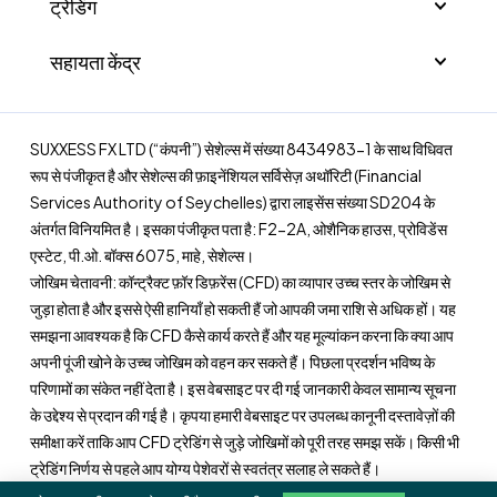
ट्रेडिंग
सहायता केंद्र
SUXXESS FX LTD (“कंपनी”) सेशेल्स में संख्या 8434983-1 के साथ विधिवत
रूप से पंजीकृत है और सेशेल्स की फ़ाइनेंशियल सर्विसेज़ अथॉरिटी (Financial
Services Authority of Seychelles) द्वारा लाइसेंस संख्या SD204 के
अंतर्गत विनियमित है। इसका पंजीकृत पता है: F2-2A, ओशैनिक हाउस, प्रोविडेंस
एस्टेट, पी.ओ. बॉक्स 6075, माहे, सेशेल्स।
जोखिम चेतावनी: कॉन्ट्रैक्ट फ़ॉर डिफ़रेंस (CFD) का व्यापार उच्च स्तर के जोखिम से
जुड़ा होता है और इससे ऐसी हानियाँ हो सकती हैं जो आपकी जमा राशि से अधिक हों। यह
समझना आवश्यक है कि CFD कैसे कार्य करते हैं और यह मूल्यांकन करना कि क्या आप
अपनी पूंजी खोने के उच्च जोखिम को वहन कर सकते हैं। पिछला प्रदर्शन भविष्य के
परिणामों का संकेत नहीं देता है। इस वेबसाइट पर दी गई जानकारी केवल सामान्य सूचना
के उद्देश्य से प्रदान की गई है। कृपया हमारी वेबसाइट पर उपलब्ध कानूनी दस्तावेज़ों की
समीक्षा करें ताकि आप CFD ट्रेडिंग से जुड़े जोखिमों को पूरी तरह समझ सकें। किसी भी
ट्रेडिंग निर्णय से पहले आप योग्य पेशेवरों से स्वतंत्र सलाह ले सकते हैं।
इस वेबसाइट पर दी गई जानकारी कुछ ऐसे न्यायक्षेत्रों के निवासियों के लिए अभिप्रेत नहीं