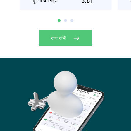
न्यूनतम डील साइज
0.01
खाता खोलें