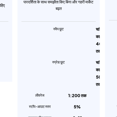
पारदर्शिता के साथ समझौता किए बिना और गहरी मार्केट
ाहिए
बढ़त
स्वैप छूट
चांदी
का
40%
तक
स्प्रेड छूट
चांदी
का
50%
तक
लीवरेज
1:200 तक
स्टॉप-आउट स्तर
5%