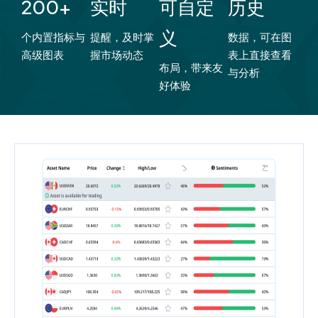
200+
实时
可自定
历史
义
个内置指标与
提醒，及时掌
数据，可在图
高级图表
握市场动态
表上直接查看
布局，带来友
与分析
好体验